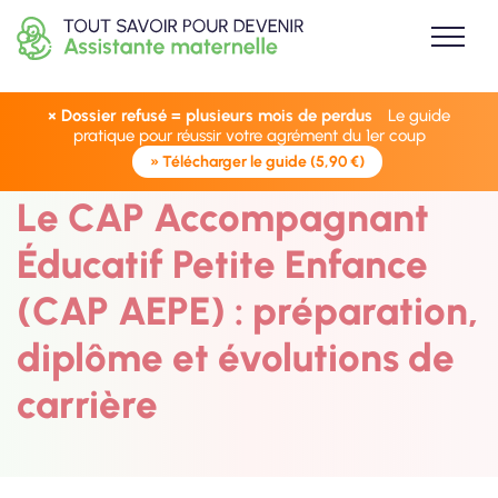
× Dossier refusé = plusieurs mois de perdus
Le guide
pratique pour réussir votre agrément du 1er coup
» Télécharger le guide (5,90 €)
Le CAP Accompagnant
Éducatif Petite Enfance
(CAP AEPE) : préparation,
diplôme et évolutions de
carrière